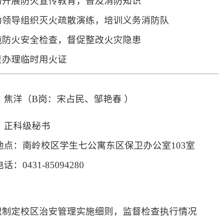
协助开展防火宣传教育，普及消防知识
协助领导组织灭火疏散演练，培训义务消防队
实施防火安全检查，督促整改火灾隐患
负责办理临时用火证
：焦洋（B岗：宋占民、邹艳春 ）
：正科级秘书
地点：南岭校区学生七公寓东区保卫办公室103室
话：0431-85094280
：
组织制定校区治安管理实施细则，监督检查执行情况