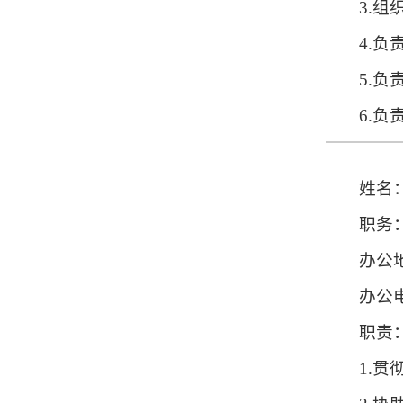
3.
4.
5.
6.
姓名
职务
办公
办公电
职责
1.